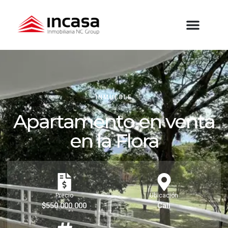
INMUEBLE
Apartamento en venta
en la Flora
Precio
Ubicación
$550.000.000
Cali