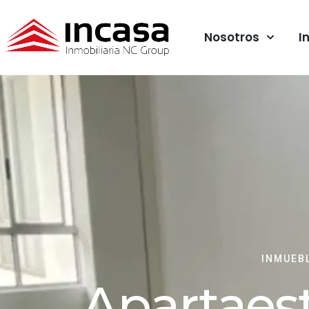
Nosotros
I
INMUEB
Apartaes