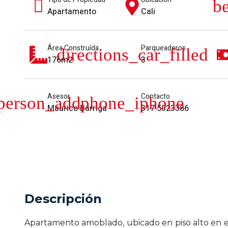
Apartamento
Cali
Área Construída
Parqueaderos
176m2
3
Asesor
Contacto
Maurico Barriga
317 5023386
Descripción
Apartamento amoblado, ubicado en piso alto en e