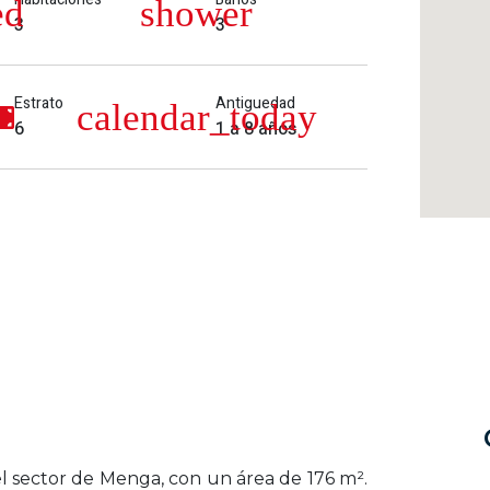
3
3
Estrato
Antiguedad
6
1 a 8 años
l sector de Menga, con un área de 176 m².