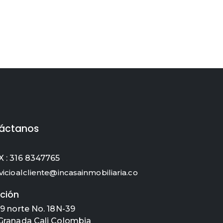
áctanos
 : 316 8347765
vicioalcliente@incasainmobiliaria.co
ción
 9 norte No. 18N-39
Granada Cali Colombia