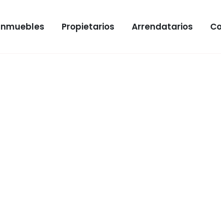
Inmuebles
Propietarios
Arrendatarios
Co
LE
mento