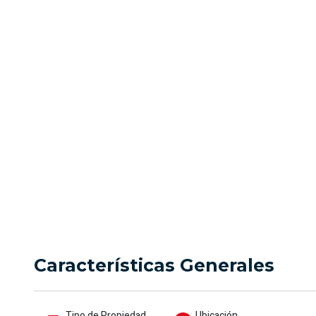
amoblado 
Precio
Ubicación
$10.500.000
Cali
Características Generales
Tipo de Propiedad
Ubicación