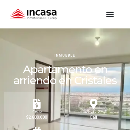
INMUEBLE
Apartamento en
arriendo en Cristales
Precio
Ubicación
$2.800.000
Cali