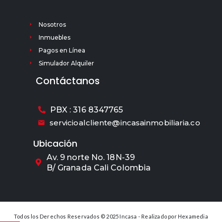
Nosotros
Inmuebles
Pagos en Línea
Simulador Alquiler
Contáctanos
PBX : 316 8347765
servicioalcliente@incasainmobiliaria.co
Ubicación
Av. 9 norte No. 18N-39
B/ Granada Cali Colombia
Todos los Derechos Reservados © 2025 Incasa - Realizado por
Hexamedia