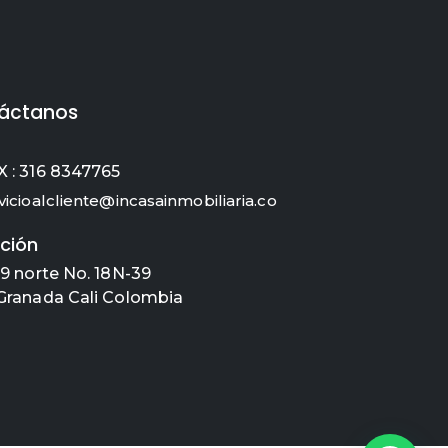
áctanos
 : 316 8347765
vicioalcliente@incasainmobiliaria.co
ción
 9 norte No. 18N-39
Granada Cali Colombia