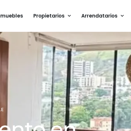
nmuebles
Propietarios
Arrendatarios
LE
ento en