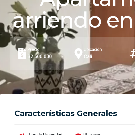
arriendo en
Precio
Ubicación
$2.600.000
Cali
Características Generales
Tipo de Propiedad
Ubicación