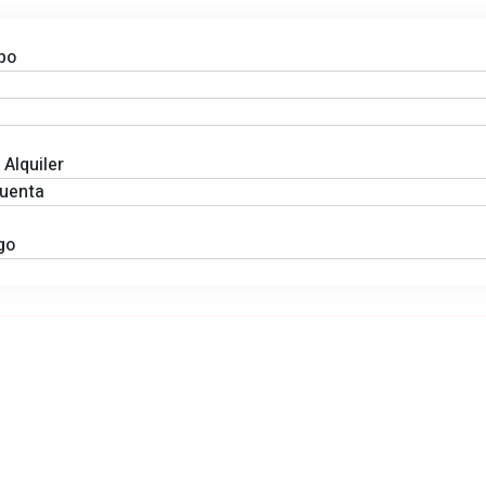
po
 Alquiler
Cuenta
go