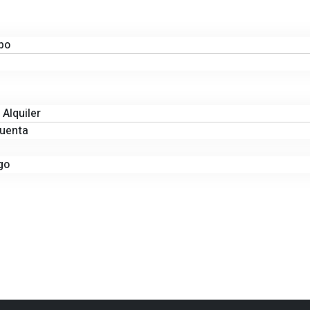
po
 Alquiler
Cuenta
go