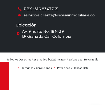
PBX : 316 8347765
servicioalcliente@incasainmobiliaria.co
Ubicación
Av. 9 norte No. 18N-39
B/ Granada Cali Colombia
Todos los Derechos Reservados © 2025 Incasa - Realizado por
Hexamedia
Terminos y Condiciones
Privacidad y Habeas Data