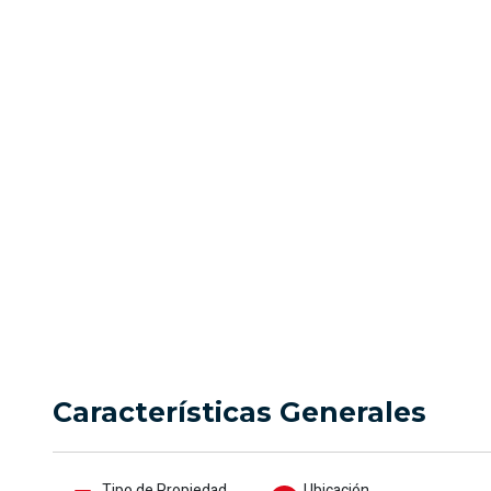
venta en 
Precio
Ubicación
$325.000.000
Jamundí
Características Generales
Tipo de Propiedad
Ubicación