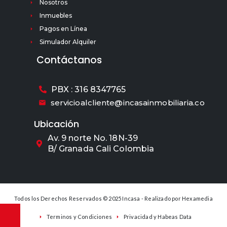
Nosotros
Inmuebles
Pagos en Línea
Simulador Alquiler
Contáctanos
PBX : 316 8347765
servicioalcliente@incasainmobiliaria.co
Ubicación
Av. 9 norte No. 18N-39
B/ Granada Cali Colombia
Todos los Derechos Reservados © 2025 Incasa - Realizado por
Hexamedia
Terminos y Condiciones
Privacidad y Habeas Data