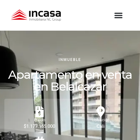
INMUEBLE
Apartamento en venta
en Belalcazar
Precio
Ubicación
$1.177.155.000
Cali