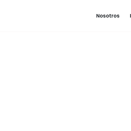
Nosotros
INMUEB
Apartam