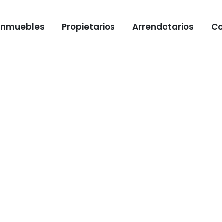
Inmuebles
Propietarios
Arrendatarios
Co
LE
ento en