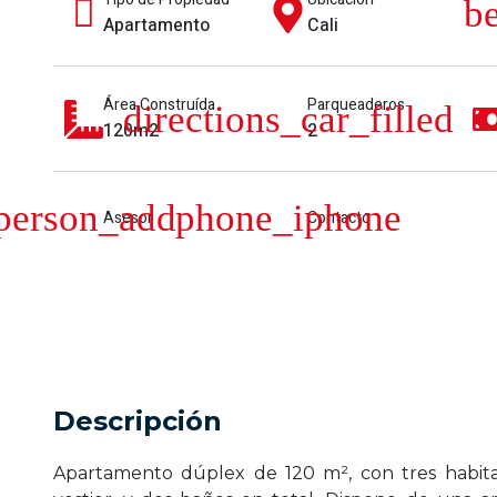
Apartamento
Cali
Área Construída
Parqueaderos
120m2
2
Asesor
Contacto
Descripción
Apartamento dúplex de 120 m², con tres habita