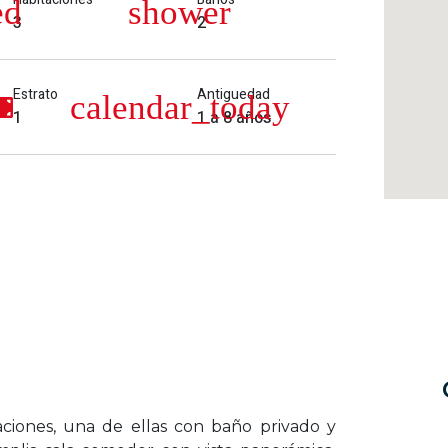
3
2
Estrato
Antiguedad
1
1 a 8 años
ciones, una de ellas con baño privado y