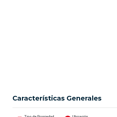
venta en B
Precio
Ubicación
$650.000.000
Cali
Características Generales
Tipo de Propiedad
Ubicación