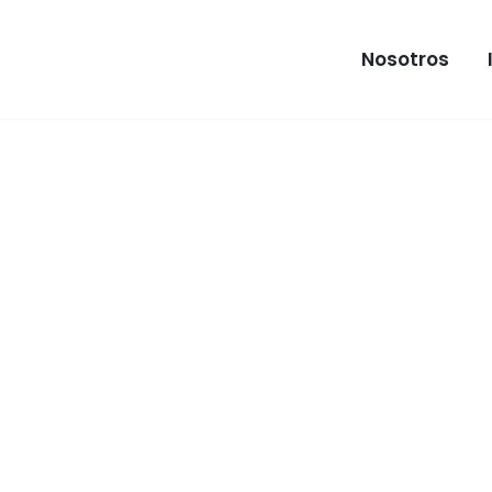
Nosotros
INMUEB
Apartam