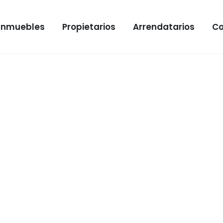
Inmuebles
Propietarios
Arrendatarios
Co
LE
ento en