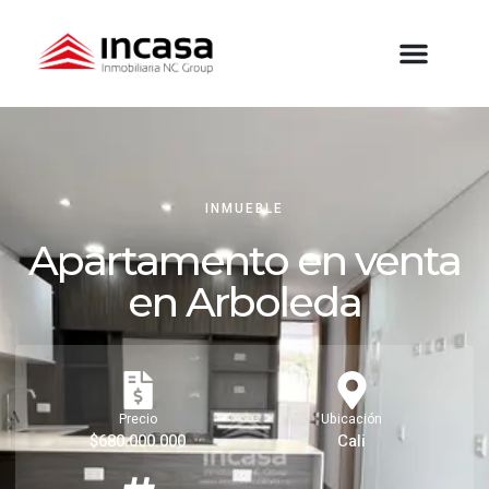
INMUEBLE
Apartamento en venta
en Arboleda
Precio
Ubicación
$680.000.000
Cali