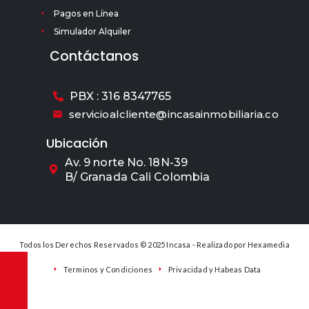
Pagos en Línea
Simulador Alquiler
Contáctanos
PBX : 316 8347765
servicioalcliente@incasainmobiliaria.co
Ubicación
Av. 9 norte No. 18N-39
B/ Granada Cali Colombia
Todos los Derechos Reservados © 2025 Incasa - Realizado por
Hexamedia
Terminos y Condiciones
Privacidad y Habeas Data