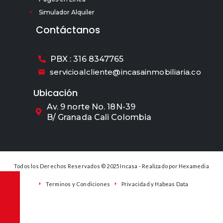
Simulador Alquiler
Contáctanos
PBX : 316 8347765
servicioalcliente@incasainmobiliaria.co
Ubicación
Av. 9 norte No. 18N-39
B/ Granada Cali Colombia
Todos los Derechos Reservados © 2025 Incasa - Realizado por
Hexamedia
Terminos y Condiciones
Privacidad y Habeas Data