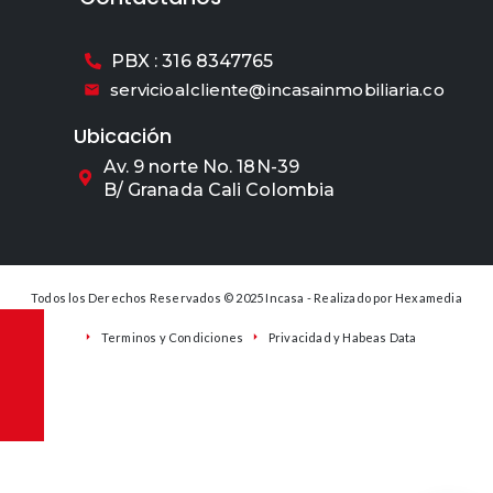
PBX : 316 8347765
servicioalcliente@incasainmobiliaria.co
Ubicación
Av. 9 norte No. 18N-39
B/ Granada Cali Colombia
Todos los Derechos Reservados © 2025 Incasa - Realizado por
Hexamedia
Terminos y Condiciones
Privacidad y Habeas Data