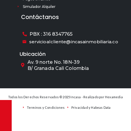
Simulador Alquiler
Contáctanos
PBX : 316 8347765
servicioalcliente@incasainmobiliaria.co
Ubicación
Av. 9 norte No. 18N-39
B/ Granada Cali Colombia
Todos los Derechos Reservados © 2025 Incasa - Realizado por
Hexamedia
Terminos y Condiciones
Privacidad y Habeas Data