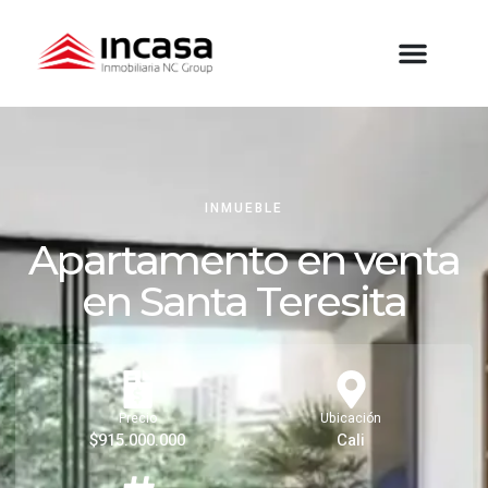
INMUEBLE
Apartamento en venta
en Santa Teresita
Precio
Ubicación
$915.000.000
Cali