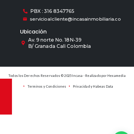
PBX : 316 8347765
servicioalcliente@incasainmobiliaria.co
Ubicación
Av. 9 norte No. 18N-39
B/ Granada Cali Colombia
Todos los Derechos Reservados © 2025 Incasa - Realizado por
Hexamedia
Terminos y Condiciones
Privacidad y Habeas Data