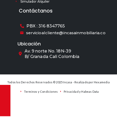
Simulador Alquiler
Contáctanos
PBX : 316 8347765
servicioalcliente@incasainmobiliaria.co
Ubicación
Av. 9 norte No. 18N-39
B/ Granada Cali Colombia
Todos los Derechos Reservados © 2025 Incasa - Realizado por
Hexamedia
Terminos y Condiciones
Privacidad y Habeas Data