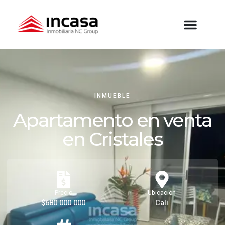
INMUEBLE
Apartamento en venta
en Cristales
Precio
Ubicación
$680.000.000
Cali