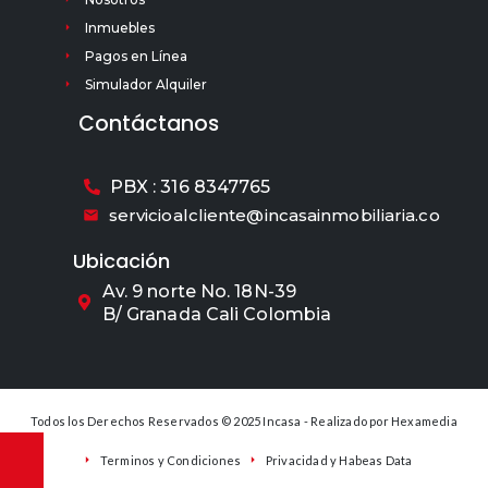
Inmuebles
Pagos en Línea
Simulador Alquiler
Contáctanos
PBX : 316 8347765
servicioalcliente@incasainmobiliaria.co
Ubicación
Av. 9 norte No. 18N-39
B/ Granada Cali Colombia
Todos los Derechos Reservados © 2025 Incasa - Realizado por
Hexamedia
Terminos y Condiciones
Privacidad y Habeas Data