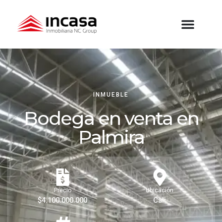
INMUEBLE
Bodega en venta en
Palmira
Precio
Ubicación
$4.100.000.000
Cali