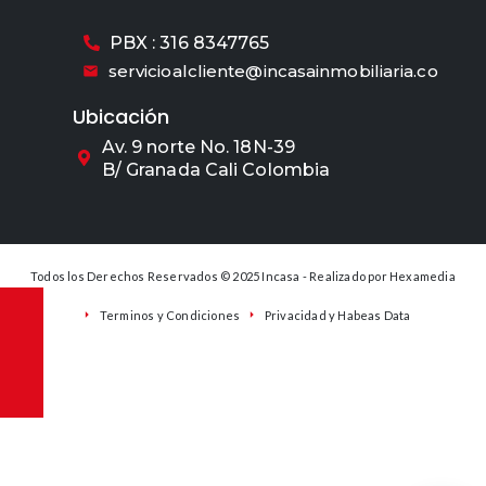
PBX : 316 8347765
servicioalcliente@incasainmobiliaria.co
Ubicación
Av. 9 norte No. 18N-39
B/ Granada Cali Colombia
Todos los Derechos Reservados © 2025 Incasa - Realizado por
Hexamedia
Terminos y Condiciones
Privacidad y Habeas Data