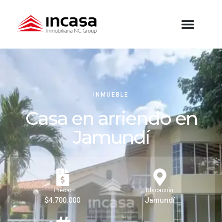
INMUEBLE
Casa en arriendo en
Jamundí
Precio
Ubicación
$4.700.000
Jamundí