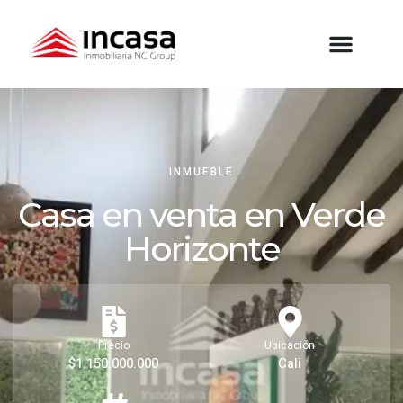
INMUEBLE
Casa en venta en Verde
Horizonte
Precio
Ubicación
$1.150.000.000
Cali