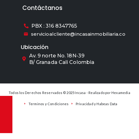
Contáctanos
PBX : 316 8347765
servicioalcliente@incasainmobiliaria.co
Ubicación
Av. 9 norte No. 18N-39
B/ Granada Cali Colombia
Todos los Derechos Reservados © 2025 Incasa - Realizado por
Hexamedia
Terminos y Condiciones
Privacidad y Habeas Data