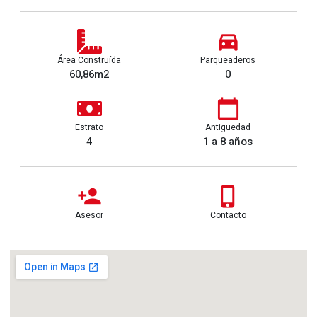
Área Construída
Parqueaderos
60,86m2
0
Estrato
Antiguedad
4
1 a 8 años
Asesor
Contacto