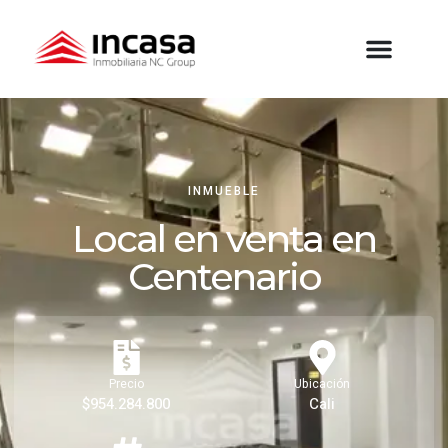
INMUEBLE
Local en venta en
Centenario
Precio
Ubicación
$954.284.800
Cali