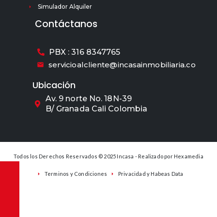
Simulador Alquiler
Contáctanos
PBX : 316 8347765
servicioalcliente@incasainmobiliaria.co
Ubicación
Av. 9 norte No. 18N-39
B/ Granada Cali Colombia
Todos los Derechos Reservados © 2025 Incasa - Realizado por
Hexamedia
Terminos y Condiciones
Privacidad y Habeas Data