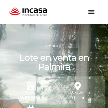
INMUEBLE
Lote en venta en
Palmira
Precio
Ubicación
$14.400.000.000
Palmira