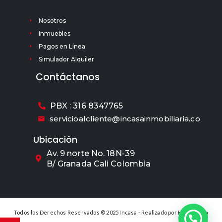
Nosotros
Inmuebles
Pagos en Línea
Simulador Alquiler
Contáctanos
PBX : 316 8347765
servicioalcliente@incasainmobiliaria.co
Ubicación
Av. 9 norte No. 18N-39
B/ Granada Cali Colombia
Todos los Derechos Reservados © 2025 Incasa - Realizado por
Hexamedia