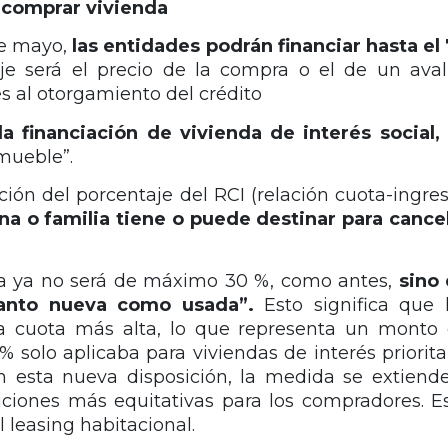
 comprar vivienda
de mayo,
las entidades podrán financiar hasta el
aje será el precio de la compra o el de un ava
es al otorgamiento del crédito
la financiación de vivienda de interés social,
nmueble”.
ción del porcentaje del RCI (relación cuota-ingres
a o familia tiene
o puede destinar para cance
uota ya no será de máximo 30 %, como antes,
sino
tanto nueva como
usada”.
Esto significa que 
a cuota más alta, lo que representa un monto
 solo aplicaba para viviendas de interés priorita
Con esta nueva disposición, la medida se extiend
ciones más equitativas para los compradores. E
l leasing habitacional.