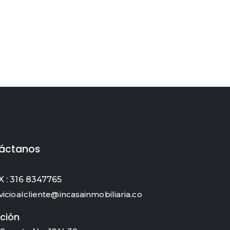
áctanos
 : 316 8347765
vicioalcliente@incasainmobiliaria.co
ción