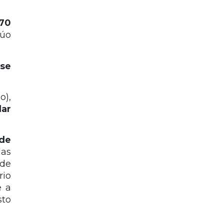
 70
lúo
 se
o),
lar
 de
las
 de
rio
e a
sto