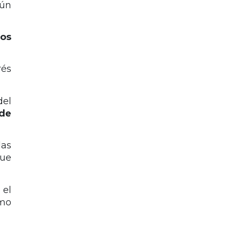
gún
los
rés
del
 de
las
que
 el
omo