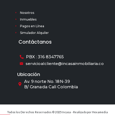
Nosotros
Inmuebles
Pagos en Línea
Simulador Alquiler
Contáctanos
PBX : 316 8347765
servicioalcliente@incasainmobiliaria.co
Ubicación
Av. 9 norte No. 18N-39
B/ Granada Cali Colombia
Todos los Derechos Reservados © 2025 Incasa - Realizado por
Hexamedia