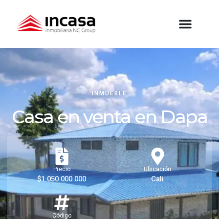
INMUEBLE
Casa en venta en Dapa
Precio
Ubicación
$1.050.000.000
Cali
Código