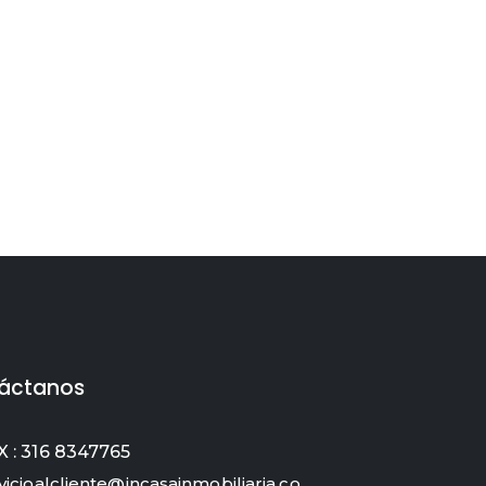
áctanos
 : 316 8347765
vicioalcliente@incasainmobiliaria.co