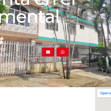
mental
Compartir
digo
6-2617