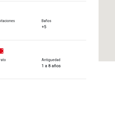
itaciones
Baños
+5
rato
Antiguedad
1 a 8 años