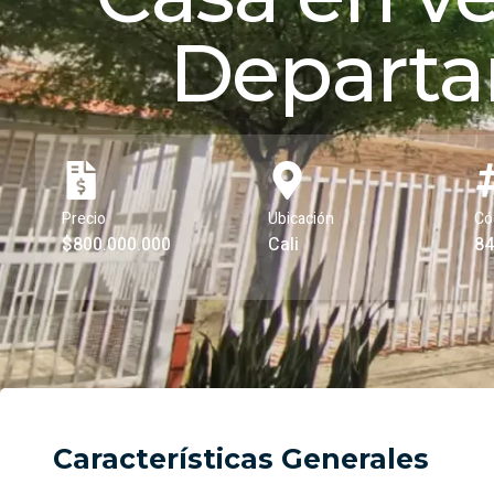
Departa
Precio
Ubicación
Có
$800.000.000
Cali
84
Características Generales