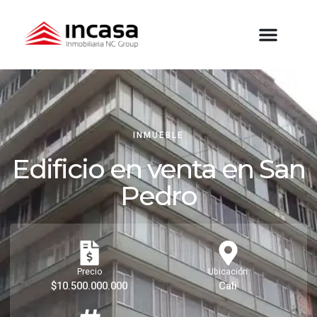
INMUEBLE
Edificio en venta en San
Pedro
Precio
Ubicación
$10.500.000.000
Cali