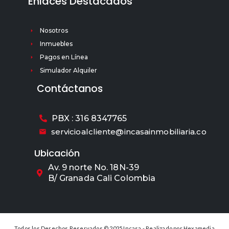
Enlaces Destacados
Nosotros
Inmuebles
Pagos en Línea
Simulador Alquiler
Contáctanos
PBX : 316 8347765
servicioalcliente@incasainmobiliaria.co
Ubicación
Av. 9 norte No. 18N-39
B/ Granada Cali Colombia
Todos los Derechos Reservados © 2025 Incasa - Realizado por
Hexamedia