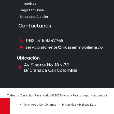
Inmuebles
Pagos en Línea
Simulador Alquiler
Contáctanos
PBX : 316 8347765
servicioalcliente@incasainmobiliaria.co
Ubicación
Av. 9 norte No. 18N-39
B/ Granada Cali Colombia
Todos los Derechos Reservados © 2025 Incasa - Realizado por
Hexamedia
Terminos y Condiciones
Privacidad y Habeas Data