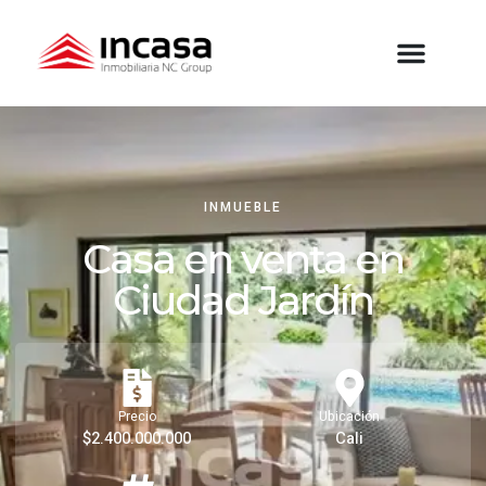
INMUEBLE
Casa en venta en
Ciudad Jardín
Precio
Ubicación
$2.400.000.000
Cali