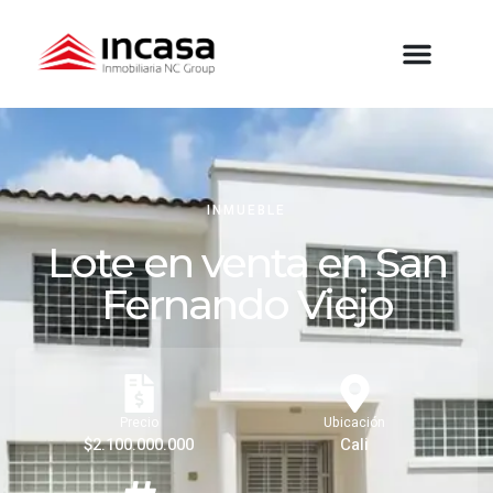
INMUEBLE
Lote en venta en San
Fernando Viejo
Precio
Ubicación
$2.100.000.000
Cali