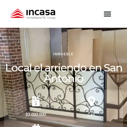
INMUEBLE
Local el arriendo en San
Antonio
Precio
Ubicación
$3.000.000
Cali