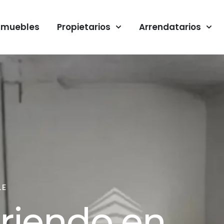
nmuebles
Propietarios
Arrendatarios
LE
rriendo en