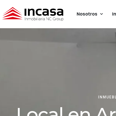
Nosotros
I
INMUEB
Local en A