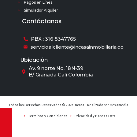
Pagos en Línea
Simulador Alquiler
Contáctanos
PBX : 316 8347765
servicioalcliente@incasainmobiliaria.co
Ubicación
Av. 9 norte No. 18N-39
B/ Granada Cali Colombia
Todos los Derechos Reservados © 2025 Incasa - Realizado por
Hexamedia
Terminos y Condiciones
Privacidad y Habeas Data