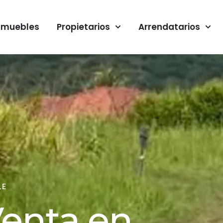
nmuebles
Propietarios
Arrendatarios
LE
Venta en