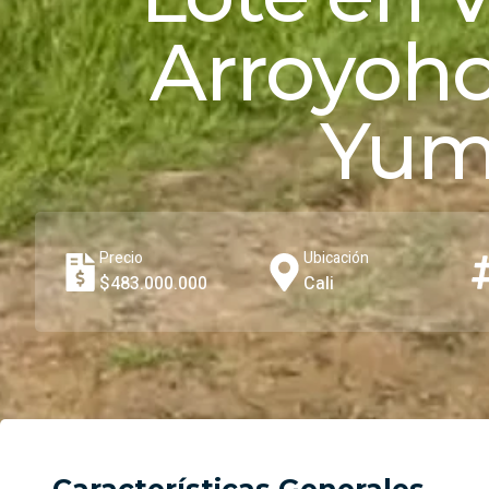
Arroyoh
Yum
Precio
Ubicación
$483.000.000
Cali