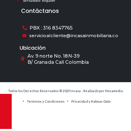
Simulador Alquiler
Contáctanos
PBX : 316 8347765
servicioalcliente@incasainmobiliaria.co
Ubicación
Av. 9 norte No. 18N-39
B/ Granada Cali Colombia
Todos los Derechos Reservados © 2025 Incasa - Realizado por
Hexamedia
Terminos y Condiciones
Privacidad y Habeas Data