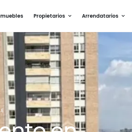
nmuebles
Propietarios
Arrendatarios
LE
ento en