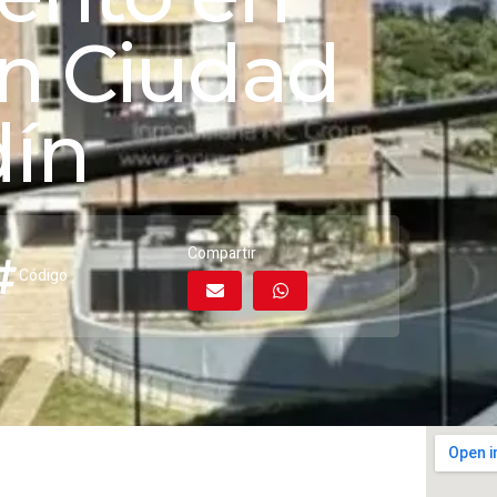
en Ciudad
dín
Compartir
Código