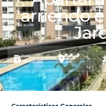
arriendo 
Jar
Precio
Ubicación
$3.3000.000
Cali