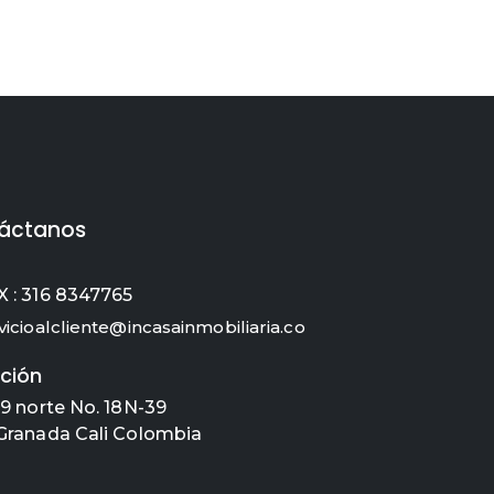
áctanos
 : 316 8347765
vicioalcliente@incasainmobiliaria.co
ción
 9 norte No. 18N-39
Granada Cali Colombia