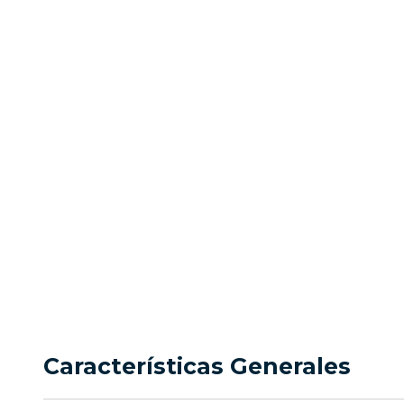
arriendo e
Precio
Ubicación
$1.500.000
Cali
Características Generales