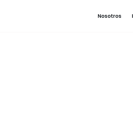
Nosotros
INMUEB
Apartam