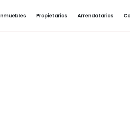
Inmuebles
Propietarios
Arrendatarios
Co
LE
ento en