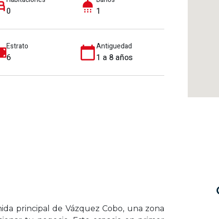
0
1
Estrato
Antiguedad
6
1 a 8 años
enida principal de Vázquez Cobo, una zona