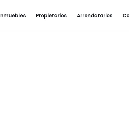
Inmuebles
Propietarios
Arrendatarios
Co
LE
rriendo en