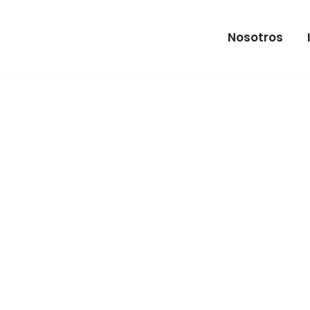
Nosotros
INMUEB
Local en a