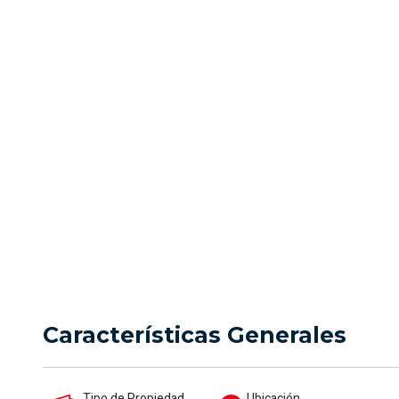
Versa
Precio
Ubicación
1.700.000
Cali
Características Generales
Tipo de Propiedad
Ubicación